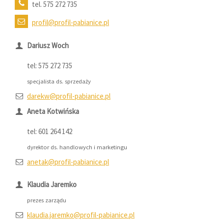
tel. 575 272 735
profil@profil-pabianice.pl
Dariusz Woch
tel: 575 272 735
specjalista ds. sprzedaży
darekw@profil-pabianice.pl
Aneta Kotwińska
tel: 601 264 142
dyrektor ds. handlowych i marketingu
anetak@profil-pabianice.pl
Klaudia Jaremko
prezes zarządu
klaudia.jaremko@profil-pabianice.pl