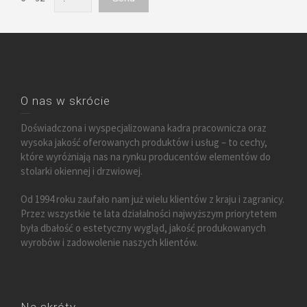
O nas w skrócie
Doświadczona i wyspecjalizowana kadra pracownicza oraz
wysoka jakość oferowanych produktów i usług – to cechy,
które wyróżniają nas na rynku producentów elementów do
stolarki okiennej i drzwiowej.
Od 1994 roku zaufało nam już wielu klientów z kraju i zagranicy.
Przez wszystkie te lata działalności najwyższym priorytetem
była dbałość o estetyczny wygląd, jakość produkowanych
wyrobów i zadowolenie naszych klientów.